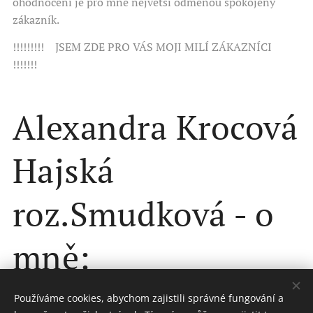
ohodnocení je pro mne největší odměnou spokojený
zákazník.
!!!!!!!!! JSEM ZDE PRO VÁS MOJI MILÍ ZÁKAZNÍCI
!!!!!!!
Alexandra Krocová
Hajská
roz.Smudková - o
mně:
Používáme cookies, abychom zajistili správné fungování a
V roce 1979 jsem se narodila v Litvínovicích, kde jsem