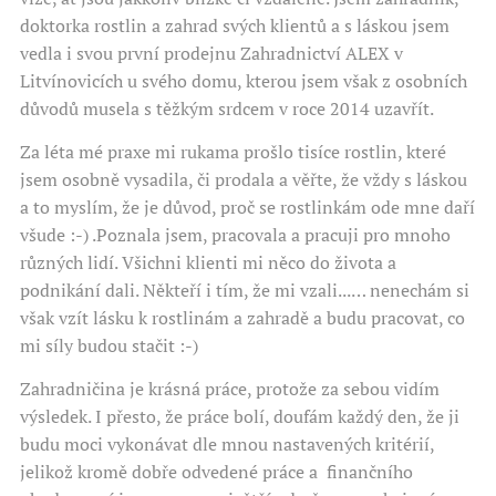
doktorka rostlin a zahrad svých klientů a s láskou jsem
vedla i svou první prodejnu Zahradnictví ALEX v
Litvínovicích u svého domu, kterou jsem však z osobních
důvodů musela s těžkým srdcem v roce 2014 uzavřít.
Za léta mé praxe mi rukama prošlo tisíce rostlin, které
jsem osobně vysadila, či prodala a věřte, že vždy s láskou
a to myslím, že je důvod, proč se rostlinkám ode mne daří
všude :-) .Poznala jsem, pracovala a pracuji pro mnoho
různých lidí. Všichni klienti mi něco do života a
podnikání dali. Někteří i tím, že mi vzali...… nenechám si
však vzít lásku k rostlinám a zahradě a budu pracovat, co
mi síly budou stačit :-)
Zahradničina je krásná práce, protože za sebou vidím
výsledek. I přesto, že práce bolí, doufám každý den, že ji
budu moci vykonávat dle mnou nastavených kritérií,
jelikož kromě dobře odvedené práce a finančního