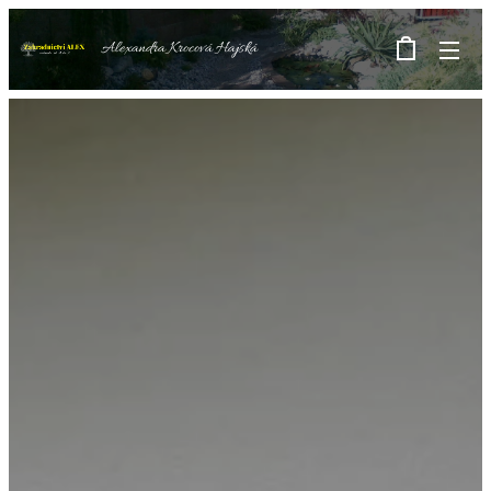
Alexandra Krocová Hajská