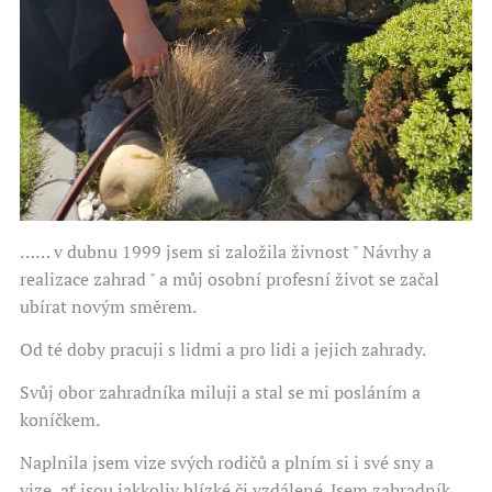
…… v dubnu 1999 jsem si založila živnost " Návrhy a
realizace zahrad " a můj osobní profesní život se začal
ubírat novým směrem.
Od té doby pracuji s lidmi a pro lidi a jejich zahrady.
Svůj obor zahradníka miluji a stal se mi posláním a
koníčkem.
Naplnila jsem vize svých rodičů a plním si i své sny a
vize, ať jsou jakkoliv blízké či vzdálené. Jsem zahradník,