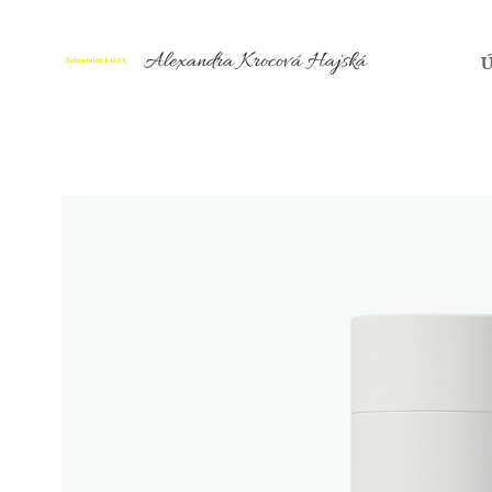
Alexandra Krocová Hajská